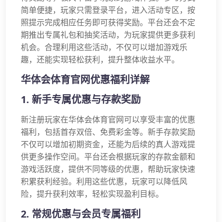
简单便捷，玩家只需登录平台，进入活动专区，按
照提示完成相应任务即可获得奖励。平台还会不定
期推出专属礼包和抽奖活动，为玩家提供更多获利
机会。合理利用这些活动，不仅可以增加游戏乐
趣，还能实现轻松获利，提升整体收益水平。
华体会体育官网优惠福利详解
1. 新手专属优惠与存款奖励
新注册玩家在华体会体育官网可以享受丰富的优惠
福利，包括首存双倍、免费彩金等。新手存款奖励
不仅可以增加初期资金，还能为后续的真人游戏提
供更多操作空间。平台还会根据玩家的存款金额和
游戏活跃度，提供不同等级的优惠，帮助玩家快速
积累获利经验。利用这些优惠，玩家可以降低风
险，提升获利效率，轻松实现盈利目标。
2. 常规优惠与会员专属福利