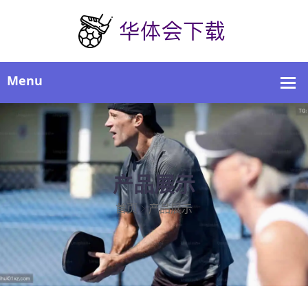
产品展示
首页
产品展示