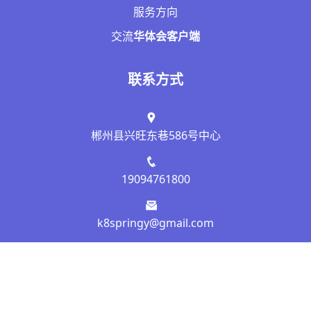
服务方向
交流
华体会客户端
联系方式
郴州县兴旺东巷586号中心
19094761800
k8springy@gmail.com
上班时间: 上午9:00 - 下午18:00