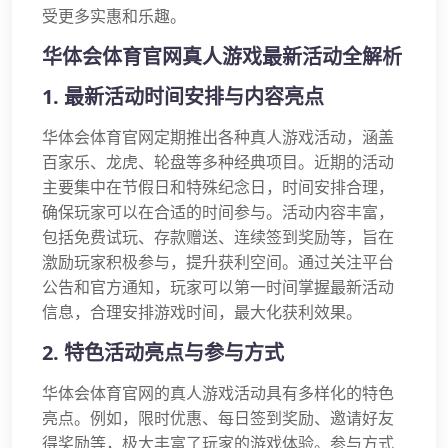
受更多实惠和乐趣。
华体会体育官网真人游戏最新活动全解析
1. 最新活动时间安排与内容亮点
华体会体育官网定期推出各种真人游戏活动，涵盖
百家乐、龙虎、轮盘等多种经典项目。近期的活动
主要集中在节假日和特殊纪念日，时间安排合理，
确保玩家可以在合适的时间参与。活动内容丰富，
包括免费试玩、存款赠送、连续签到奖励等，旨在
激励玩家积极参与，提升获利空间。通过关注平台
公告和官方通知，玩家可以第一时间掌握最新活动
信息，合理安排游戏时间，最大化获利效果。
2. 特色活动亮点与参与方式
华体会体育官网的真人游戏活动具有多样化的特色
亮点。例如，限时优惠、每日签到奖励、邀请好友
得奖励等，极大丰富了玩家的游戏体验。参与方式